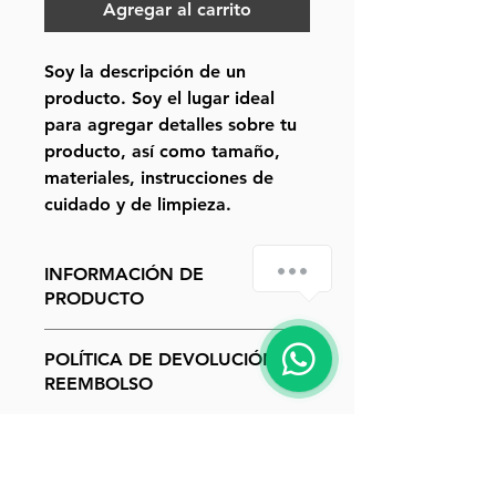
Agregar al carrito
Soy la descripción de un 
producto. Soy el lugar ideal 
para agregar detalles sobre tu 
producto, así como tamaño, 
materiales, instrucciones de 
cuidado y de limpieza.
INFORMACIÓN DE
PRODUCTO
Soy la descripción de un producto.
POLÍTICA DE DEVOLUCIÓN Y
Soy el lugar ideal para agregar
REEMBOLSO
detalles sobre tu producto, así
como tamaño, materiales,
Soy una política de devolución y
instrucciones de cuidado y de
INFORMACIÓN DEL ENVÍO
reembolso. Una oportunidad ideal
limpieza. Es también un lugar ideal
para explicarles a tus clientes qué
para destacar por qué este
Soy la Política de envío. Soy el
hacer en caso de no estar