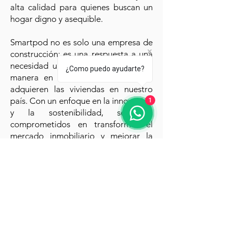
alta calidad para quienes buscan un
hogar digno y asequible.
Smartpod no es solo una empresa de
construcción; es una respuesta a una
necesidad urgente de cambio en la
¿Como puedo ayudarte?
manera en que se construyen y se
adquieren las viviendas en nuestro
país. Con un enfoque en la innovación
1
y la sostenibilidad, seguimos
comprometidos en transformar el
mercado inmobiliario y mejorar la
calidad de vida de nuestros clientes.
Oficina Comercial
Calle 10 Ave. I esquina, local 3
Col Centro. Caborca Sonora Mx.
​Tel:
+52 662 191 33 50